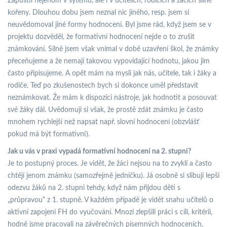
Zapustil nejenom v sytému, ale i v učitelích, rodičích a žácích silné
kořeny. Dlouhou dobu jsem neznal nic jiného, resp. jsem si
neuvědomoval jiné formy hodnocení. Byl jsme rád, když jsem se v
projektu dozvěděl, že formativní hodnocení nejde o to zrušit
známkování. Silně jsem však vnímal v době uzavření škol, že známky
přeceňujeme a že nemají takovou vypovídající hodnotu, jakou jim
často připisujeme. A opět mám na mysli jak nás, učitele, tak i žáky a
rodiče. Teď po zkušenostech bych si dokonce uměl představit
neznámkovat. Že mám k dispozici nástroje, jak hodnotit a posouvat
své žáky dál. Uvědomuji si však, že prostě zdát známku je často
mnohem rychlejší než napsat např. slovní hodnocení (obzvlášť
pokud má být formativní).
Jak u vás v praxi vypadá formativní hodnocení na 2. stupni?
Je to postupný proces. Je vidět, že žáci nejsou na to zvyklí a často
chtějí jenom známku (samozřejmě jedničku). Já osobně si slibuji lepší
odezvu žáků na 2. stupni tehdy, když nám přijdou děti s
„průpravou“ z 1. stupně. V každém případě je vidět snahu učitelů o
aktivní zapojení FH do vyučování. Mnozí zlepšili práci s cíli, kritérii,
hodně jsme pracovali na závěrečných písemných hodnoceních,