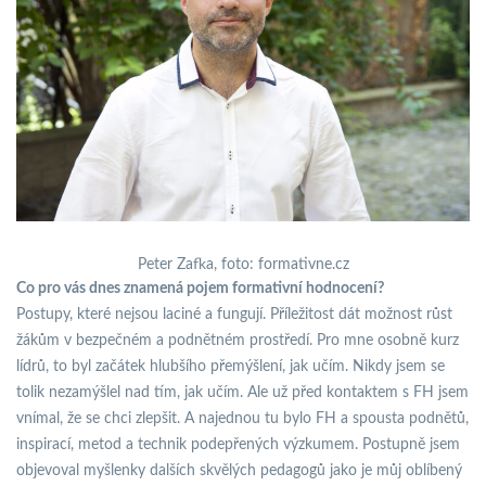
Peter Zafka, foto: formativne.cz
Co pro vás dnes znamená pojem formativní hodnocení?
Postupy, které nejsou laciné a fungují. Příležitost dát možnost růst
žákům v bezpečném a podnětném prostředí. Pro mne osobně kurz
lídrů, to byl začátek hlubšího přemýšlení, jak učím. Nikdy jsem se
tolik nezamýšlel nad tím, jak učím. Ale už před kontaktem s FH jsem
vnímal, že se chci zlepšit. A najednou tu bylo FH a spousta podnětů,
inspirací, metod a technik podepřených výzkumem. Postupně jsem
objevoval myšlenky dalších skvělých pedagogů jako je můj oblíbený