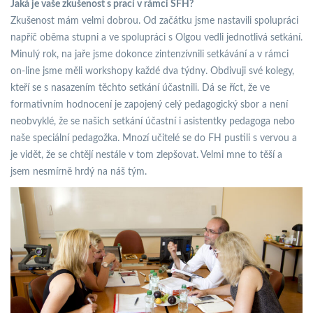
Jaká je vaše zkušenost s prací v rámci SFH?
Zkušenost mám velmi dobrou. Od začátku jsme nastavili spolupráci
napříč oběma stupni a ve spolupráci s Olgou vedli jednotlivá setkání.
Minulý rok, na jaře jsme dokonce zintenzívnili setkávání a v rámci
on-line jsme měli workshopy každé dva týdny. Obdivuji své kolegy,
kteří se s nasazením těchto setkání účastnili. Dá se říct, že ve
formativním hodnocení je zapojený celý pedagogický sbor a není
neobvyklé, že se našich setkání účastní i asistentky pedagoga nebo
naše speciální pedagožka. Mnozí učitelé se do FH pustili s vervou a
je vidět, že se chtějí nestále v tom zlepšovat. Velmi mne to těší a
jsem nesmírně hrdý na náš tým.