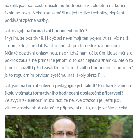
nakolik jsou součástí oficiálního hodnocení v pololetí a na konci
školního roku. Někdo se zaměřil na jednotlivé techniky, zlepšení
podávání zpětné vazby.
Jak reagují na formativní hodnocení rodiče?
Myslím, že pozitivně, i když asi nevnímají ten pojem. A asi víc na 1.
stupni, kde jsme dál. Na druhém stupni to nedokážu posoudit.
Nějaké pozitivní ohlasy jsou, např. když nám učitelům jde zejména o
pokrok žáka a ne primárně jenom o to dát nějakou známku. Ale o to
jsme se snažili i před zaváděním formativního hodnocení, jenom teď
je to regulérním prvkem systému naší školy skrze FH.
Jak jsou na tom absolventi pedagogických fakult? Přichází k vám na
školu v tématu formativního hodnocení dostatečně připraveni?
Ze svých zkušeností můžu říct, že ne. Ale otázkou je, jestli jsou
vůbec absolventi dostatečně připraveni na to, co je ve škole čeká…