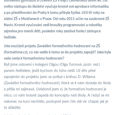
osmiletém gymnáziu a církevní ZŠ v Rajci (Slovensko) devět let. Od
svého nástupu do školství vyučuje kromě své aprobace informatiku
a po přestěhování do Prahy k tomu přibyla fyzika. Učil tři roky na
státní ZŠ v Modřanech v Praze. Od roku 2011 učím na soukromé ZŠ
Navis. Kromě vyučování vedl kroužky programování a robotiky
zejména pro menší děti, poslední roky zastává funkci zástupce
ředitele.
Jste součástí projetu Zavádění formativního hodnocení na ZŠ
(formativne.cz), co vás vedlo k tomu se do projektu zapojit? Jaká byla
vaše cesta k formativnímu hodnocení?
Byli jsme osloveni s kolegyní Olgou (Olga Turnová, pozn. red.)
panem ředitelem, jestli bychom do toho nešli. Už dřív před
zapojením do projektu jsem se potkal s knihou D. Wiliama
(Zavádění formativního hodnocení), která se k nám dostala do školy
a přišla mi zajímavá. Uvědomil jsem si, že formativní hodnocení je
něco, co nám krásně zapadá do konceptu naší školy. A i když se mi
nakonec na kurz nechtělo, postupně jsem čím dál víc chápal, jak je
to důležité.