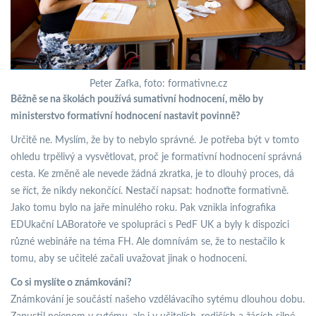
Peter Zafka, foto: formativne.cz
Běžně se na školách používá sumativní hodnocení, mělo by
ministerstvo formativní hodnocení nastavit povinně?
Určitě ne. Myslím, že by to nebylo správné. Je potřeba být v tomto
ohledu trpělivý a vysvětlovat, proč je formativní hodnocení správná
cesta. Ke změně ale nevede žádná zkratka, je to dlouhý proces, dá
se říct, že nikdy nekončící. Nestačí napsat: hodnoťte formativně.
Jako tomu bylo na jaře minulého roku. Pak vznikla infografika
EDUkační LABoratoře ve spolupráci s PedF UK a byly k dispozici
různé webináře na téma FH. Ale domnívám se, že to nestačilo k
tomu, aby se učitelé začali uvažovat jinak o hodnocení.
Co si myslíte o známkování?
Známkování je součástí našeho vzdělávacího sytému dlouhou dobu.