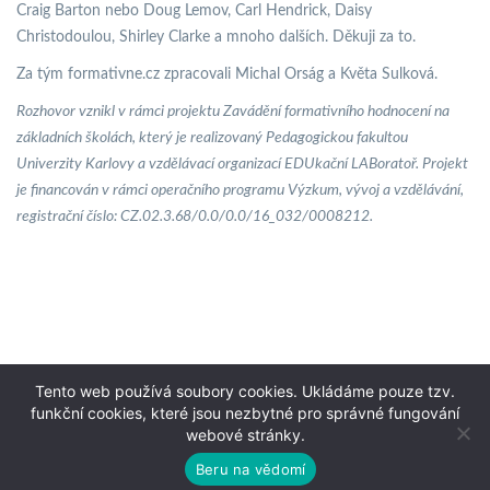
Craig Barton nebo Doug Lemov, Carl Hendrick, Daisy
Christodoulou, Shirley Clarke a mnoho dalších. Děkuji za to.
Za tým formativne.cz zpracovali Michal Orság a Květa Sulková.
Rozhovor vznikl v rámci projektu Zavádění formativního hodnocení na
základních školách, který je realizovaný Pedagogickou fakultou
Univerzity Karlovy a vzdělávací organizací EDUkační LABoratoř. Projekt
je financován v rámci operačního programu Výzkum, vývoj a vzdělávání,
registrační číslo: CZ.02.3.68/0.0/0.0/16_032/0008212.
Tento web používá soubory cookies. Ukládáme pouze tzv.
funkční cookies, které jsou nezbytné pro správné fungování
webové stránky.
Beru na vědomí
Topranker.cz
© 2021 Formativne.cz | Tvorba webových stránek od