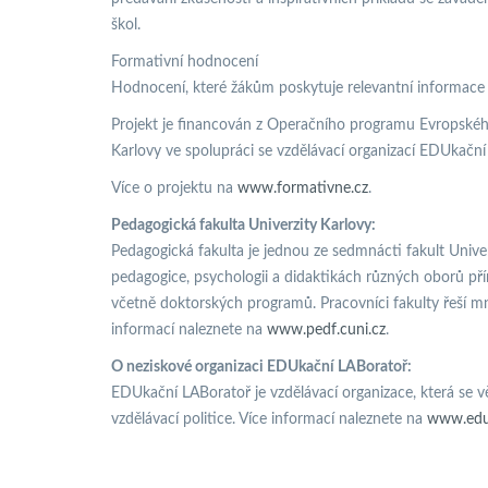
škol.
Formativní hodnocení
Hodnocení, které žákům poskytuje relevantní informace p
Projekt je financován z Operačního programu Evropského
Karlovy ve spolupráci se vzdělávací organizací EDUkační
Více o projektu na
www.formativne.cz
.
Pedagogická fakulta Univerzity Karlovy:
Pedagogická fakulta je jednou ze sedmnácti fakult Unive
pedagogice, psychologii a didaktikách různých oborů pří
včetně doktorských programů. Pracovníci fakulty řeší m
informací naleznete na
www.pedf.cuni.cz
.
O neziskové organizaci EDUkační LABoratoř:
EDUkační LABoratoř je vzdělávací organizace, která se 
vzdělávací politice. Více informací naleznete na
www.eduk