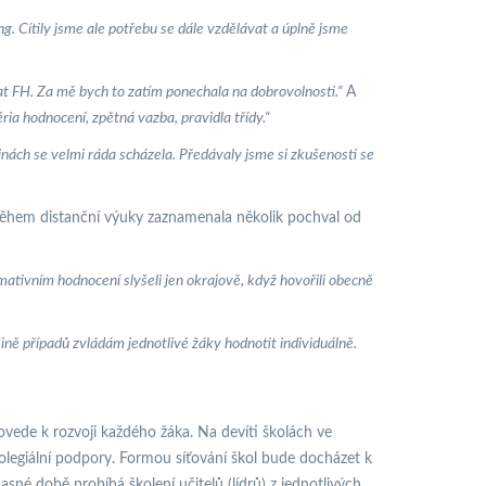
. Cítily jsme ale potřebu se dále vzdělávat a úplně jsme
žívat FH. Za mě bych to zatím ponechala na dobrovolnosti.“
A
ria hodnocení, zpětná vazba, pravidla třídy.“
nách se velmi ráda scházela. Předávaly jsme si zkušenosti se
ěhem distanční výuky zaznamenala několik pochval od
mativním hodnocení slyšeli jen okrajově, když hovořili obecně
ině případů zvládám jednotlivé žáky hodnotit individuálně.
vede k rozvoji každého žáka. Na devíti školách ve
egiální podpory. Formou síťování škol bude docházet k
né době probíhá školení učitelů (lídrů) z jednotlivých