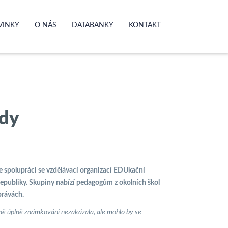
VINKY
O NÁS
DATABANKY
KONTAKT
ídy
e spolupráci se vzdělávací organizací EDUkační
republiky. Skupiny nabízí pedagogům z okolních škol
právách.
bně úplně známkování nezakázala, ale mohlo by se