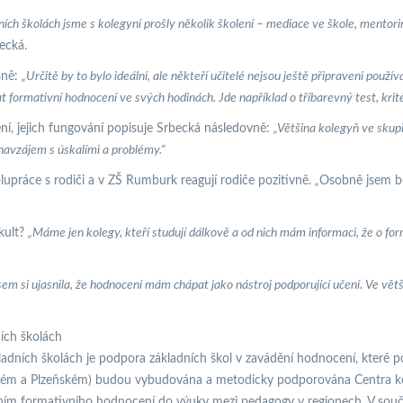
h školách jsme s kolegyní prošly několik školení – mediace ve škole, mentoring
ecká.
sně:
„Určitě by to bylo ideální, ale někteří učitelé nejsou ještě připraveni pou
 formativní hodnocení ve svých hodinách. Jde například o tříbarevný test, krité
ní, jejich fungování popisuje Srbecká následovně:
„Většina kolegyň ve skupi
avzájem s úskalími a problémy.“
lupráce s rodiči a v ZŠ Rumburk reagují rodiče pozitivně.
„
Osobně jsem b
kult?
„Máme jen kolegy, kteří studují dálkově a od nich mám informaci, že o for
em si ujasnila, že hodnocení mám chápat jako nástroj podporující učení. Ve větš
ích školách
dních školách je podpora základních škol v zavádění hodnocení, které po
ském a Plzeňském) budou vybudována a metodicky podporována Centra kol
ěním formativního hodnocení do výuky mezi pedagogy v regionech. V součas