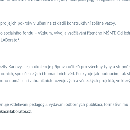
ro jejich pokroky v učení na základě konstruktivní zpětné vazby.
 sociálního fondu – Výzkum, vývoj a vzdělávání řízeného MŠMT. Od ledna 
 LABoratoř.
rzity Karlovy. Jejím úkolem je příprava učitelů pro všechny typy a stupně
rodních, společenských i humanitních věd. Poskytuje jak budoucím, tak s
noho domácích i zahraničních rozvojových a vědeckých projektů, ve který
věnuje vzdělávání pedagogů, vydávání odborných publikací, formativnímu h
acnilaborator.cz
.