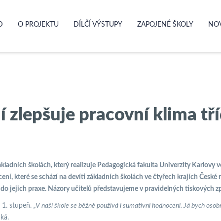
D
O PROJEKTU
DÍLČÍ VÝSTUPY
ZAPOJENÉ ŠKOLY
NO
 zlepšuje pracovní klima tř
ladních školách, který realizuje Pedagogická fakulta Univerzity Karlovy v
í, které se schází na devíti základních školách ve čtyřech krajích České 
do jejich praxe. Názory učitelů představujeme v pravidelných tiskových z
 1. stupeň.
„V naší škole se běžně používá i sumativní hodnocení. Já bych oso
ká.