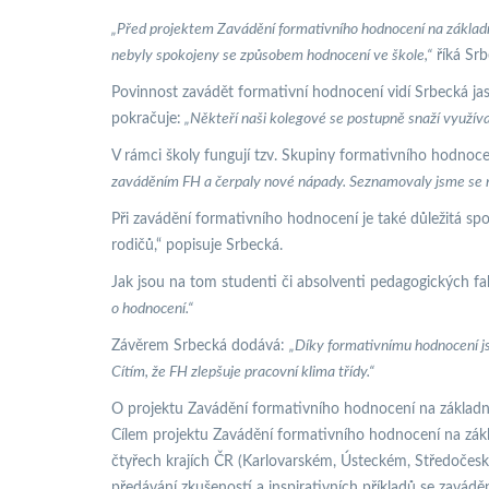
„Před projektem Zavádění formativního hodnocení na základníc
nebyly spokojeny se způsobem hodnocení ve škole,“
říká Srb
Povinnost zavádět formativní hodnocení vidí Srbecká ja
pokračuje:
„Někteří naši kolegové se postupně snaží využívat
V rámci školy fungují tzv. Skupiny formativního hodnoce
zaváděním FH a čerpaly nové nápady. Seznamovaly jsme se n
Při zavádění formativního hodnocení je také důležitá spo
rodičů,“ popisuje Srbecká.
Jak jsou na tom studenti či absolventi pedagogických fa
o hodnocení.“
Závěrem Srbecká dodává:
„Díky formativnímu hodnocení js
Cítím, že FH zlepšuje pracovní klima třídy.“
O projektu Zavádění formativního hodnocení na základn
Cílem projektu Zavádění formativního hodnocení na zákla
čtyřech krajích ČR (Karlovarském, Ústeckém, Středoče
předávání zkušeností a inspirativních příkladů se zavád