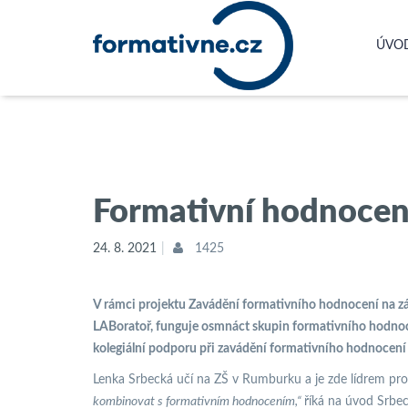
ÚVO
Formativní hodnocení
24. 8. 2021
1425
V rámci projektu Zavádění formativního hodnocení na zák
LABoratoř, funguje osmnáct skupin formativního hodnocen
kolegiální podporu při zavádění formativního hodnocení 
Lenka Srbecká učí na ZŠ v Rumburku a je zde lídrem pro
kombinovat s formativním hodnocením,“
říká na úvod Srbec