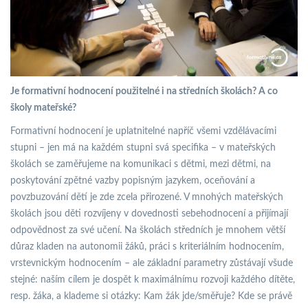
Je formativní hodnocení použitelné i na středních školách? A co
školy mateřské?
Formativní hodnocení je uplatnitelné napříč všemi vzdělávacími
stupni – jen má na každém stupni svá specifika – v mateřských
školách se zaměřujeme na komunikaci s dětmi, mezi dětmi, na
poskytování zpětné vazby popisným jazykem, oceňování a
povzbuzování dětí je zde zcela přirozené. V mnohých mateřských
školách jsou děti rozvíjeny v dovednosti sebehodnocení a přijímají
odpovědnost za své učení. Na školách středních je mnohem větší
důraz kladen na autonomii žáků, práci s kriteriálním hodnocením,
vrstevnickým hodnocením – ale základní parametry zůstávají všude
stejné: naším cílem je dospět k maximálnímu rozvoji každého dítěte,
resp. žáka, a klademe si otázky: Kam žák jde/směřuje? Kde se právě