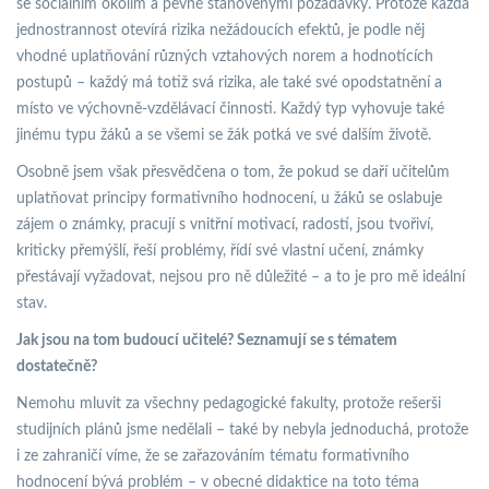
se sociálním okolím a pevně stanovenými požadavky. Protože každá
jednostrannost otevírá rizika nežádoucích efektů, je podle něj
vhodné uplatňování různých vztahových norem a hodnotících
postupů – každý má totiž svá rizika, ale také své opodstatnění a
místo ve výchovně-vzdělávací činnosti. Každý typ vyhovuje také
jinému typu žáků a se všemi se žák potká ve své dalším životě.
Osobně jsem však přesvědčena o tom, že pokud se daří učitelům
uplatňovat principy formativního hodnocení, u žáků se oslabuje
zájem o známky, pracují s vnitřní motivací, radostí, jsou tvořiví,
kriticky přemýšlí, řeší problémy, řídí své vlastní učení, známky
přestávají vyžadovat, nejsou pro ně důležité – a to je pro mě ideální
stav.
Jak jsou na tom budoucí učitelé? Seznamují se s tématem
dostatečně?
Nemohu mluvit za všechny pedagogické fakulty, protože rešerši
studijních plánů jsme nedělali – také by nebyla jednoduchá, protože
i ze zahraničí víme, že se zařazováním tématu formativního
hodnocení bývá problém – v obecné didaktice na toto téma