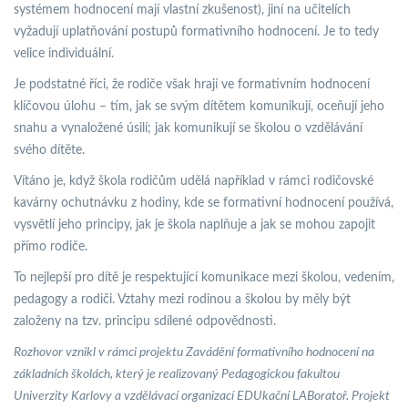
systémem hodnocení mají vlastní zkušenost), jiní na učitelích
vyžadují uplatňování postupů formativního hodnocení. Je to tedy
velice individuální.
Je podstatné říci, že rodiče však hrají ve formativním hodnocení
klíčovou úlohu – tím, jak se svým dítětem komunikují, oceňují jeho
snahu a vynaložené úsilí; jak komunikují se školou o vzdělávání
svého dítěte.
Vítáno je, když škola rodičům udělá například v rámci rodičovské
kavárny ochutnávku z hodiny, kde se formativní hodnocení používá,
vysvětlí jeho principy, jak je škola naplňuje a jak se mohou zapojit
přímo rodiče.
To nejlepší pro dítě je respektující komunikace mezi školou, vedením,
pedagogy a rodiči. Vztahy mezi rodinou a školou by měly být
založeny na tzv. principu sdílené odpovědnosti.
Rozhovor vznikl v rámci projektu Zavádění formativního hodnocení na
základních školách, který je realizovaný Pedagogickou fakultou
Univerzity Karlovy a vzdělávací organizací EDUkační LABoratoř. Projekt