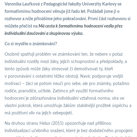
Veronika Laufková z Pedagogické fakulty Univerzity Karlovy se
formativnímu hodnocení věnuje již řadu let. Požádali jsme ji o
rozhovor a níže přinášíme jeho pokračování. První část rozhovoru si
můžete přečíst na
Má cesta k formativnímu hodnocení vedla přes
individuální doučování a skupinovou výuku
.
Co si myslíte o známkování?
Osobně spatřuji problém ve známkování ten, že nebere v potaz
individuální rozdíly mezi žáky, jejich schopnostmi a předpoklady, a
tento způsob může žáky stresovat či demotivovat ty, kteří
v porovnávání s ostatními těžko obstojí. Navíc podporuje vnější
motivaci – žáci se potom neučí pro sebe, ale pro známky, potažmo
rodiče, prarodiče, učitele. Zatímco při využití formativního
hodnocení je zdůrazňována individuální vztahová norma, víra ve
vlastní pokrok, která umožňuje žákům stabilnější prožitek úspěchu a
má pozitivní vliv na jejich sebepojetí.
Na druhou stranu Helus (2015) upozorňuje nad přílišnou
individualizací učebního snažení, které je bez dodatečného propojení