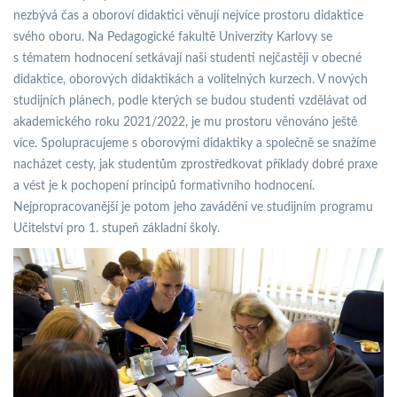
nezbývá čas a oboroví didaktici věnují nejvíce prostoru didaktice
svého oboru. Na Pedagogické fakultě Univerzity Karlovy se
s tématem hodnocení setkávají naši studenti nejčastěji v obecné
didaktice, oborových didaktikách a volitelných kurzech. V nových
studijních plánech, podle kterých se budou studenti vzdělávat od
akademického roku 2021/2022, je mu prostoru věnováno ještě
více. Spolupracujeme s oborovými didaktiky a společně se snažíme
nacházet cesty, jak studentům zprostředkovat příklady dobré praxe
a vést je k pochopení principů formativního hodnocení.
Nejpropracovanější je potom jeho zavádění ve studijním programu
Učitelství pro 1. stupeň základní školy.