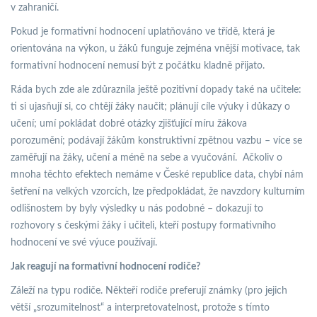
v zahraničí.
Pokud je formativní hodnocení uplatňováno ve třídě, která je
orientována na výkon, u žáků funguje zejména vnější motivace, tak
formativní hodnocení nemusí být z počátku kladně přijato.
Ráda bych zde ale zdůraznila ještě pozitivní dopady také na učitele:
ti si ujasňují si, co chtějí žáky naučit; plánují cíle výuky i důkazy o
učení; umí pokládat dobré otázky zjišťující míru žákova
porozumění; podávají žákům konstruktivní zpětnou vazbu – více se
zaměřují na žáky, učení a méně na sebe a vyučování. Ačkoliv o
mnoha těchto efektech nemáme v České republice data, chybí nám
šetření na velkých vzorcích, lze předpokládat, že navzdory kulturním
odlišnostem by byly výsledky u nás podobné – dokazují to
rozhovory s českými žáky i učiteli, kteří postupy formativního
hodnocení ve své výuce používají.
Jak reagují na formativní hodnocení rodiče?
Záleží na typu rodiče. Někteří rodiče preferují známky (pro jejich
větší „srozumitelnost“ a interpretovatelnost, protože s tímto