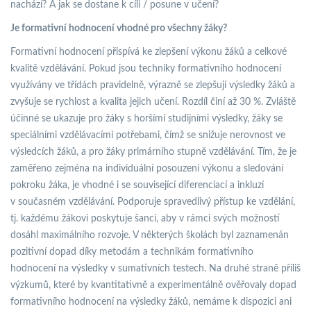
nachází? A jak se dostane k cíli / posune v učení?
Je formativní hodnocení vhodné pro všechny žáky?
Formativní hodnocení přispívá ke zlepšení výkonu žáků a celkové
kvalitě vzdělávání. Pokud jsou techniky formativního hodnocení
využívány ve třídách pravidelně, výrazně se zlepšují výsledky žáků a
zvyšuje se rychlost a kvalita jejich učení. Rozdíl činí až 30 %. Zvláště
účinné se ukazuje pro žáky s horšími studijními výsledky, žáky se
speciálními vzdělávacími potřebami, čímž se snižuje nerovnost ve
výsledcích žáků, a pro žáky primárního stupně vzdělávání. Tím, že je
zaměřeno zejména na individuální posouzení výkonu a sledování
pokroku žáka, je vhodné i se související diferenciací a inkluzí
v současném vzdělávání. Podporuje spravedlivý přístup ke vzdělání,
tj. každému žákovi poskytuje šanci, aby v rámci svých možností
dosáhl maximálního rozvoje. V některých školách byl zaznamenán
pozitivní dopad díky metodám a technikám formativního
hodnocení na výsledky v sumativních testech. Na druhé straně příliš
výzkumů, které by kvantitativně a experimentálně ověřovaly dopad
formativního hodnocení na výsledky žáků, nemáme k dispozici ani