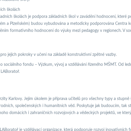
ích školách
dních školách je podpora základních škol v zavádění hodnocení, které po
ském a Plzeňském) budou vybudována a metodicky podporována Centra kol
áděním formativního hodnocení do výuky mezi pedagogy v regionech. V souč
ro jejich pokroky v učení na základě konstruktivní zpětné vazby.
 sociálního fondu – Výzkum, vývoj a vzdělávání řízeného MŠMT. Od ledna 
 LABoratoř.
rzity Karlovy. Jejím úkolem je příprava učitelů pro všechny typy a stupně
rodních, společenských i humanitních věd. Poskytuje jak budoucím, tak s
noho domácích i zahraničních rozvojových a vědeckých projektů, ve který
ABoratoř je vzdělávací organizace, která podporuje rozvoj inovativních