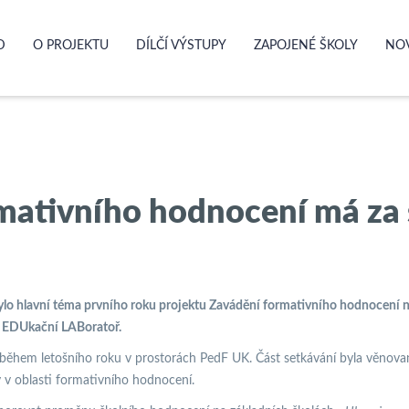
D
O PROJEKTU
DÍLČÍ VÝSTUPY
ZAPOJENÉ ŠKOLY
NO
mativního hodnocení má za 
lo hlavní téma prvního roku projektu Zavádění formativního hodnocení na 
cí EDUkační LABoratoř.
během letošního roku v prostorách PedF UK. Část setkávání byla věnovan
 v oblasti formativního hodnocení.