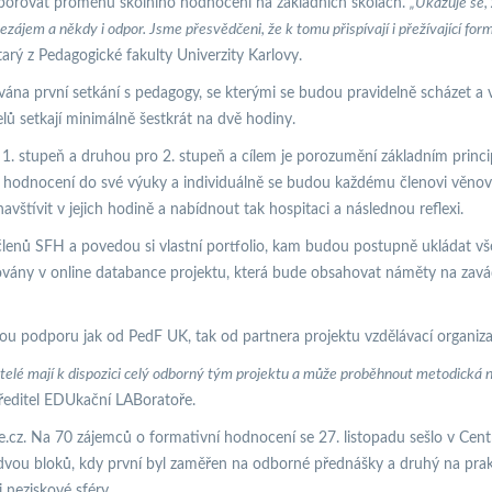
podporovat proměnu školního hodnocení na základních školách.
„Ukazuje se,
zájem a někdy i odpor. Jsme přesvědčeni, že k tomu přispívají i přežívající for
tarý z Pedagogické fakulty Univerzity Karlovy.
ána první setkání s pedagogy, se kterými se budou pravidelně scházet a v
ů setkají minimálně šestkrát na dvě hodiny.
ro 1. stupeň a druhou pro 2. stupeň a cílem je porozumění základním prin
ho hodnocení do své výuky a individuálně se budou každému členovi věno
ívit v jejich hodině a nabídnout tak hospitaci a následnou reflexi.
enů SFH a povedou si vlastní portfolio, kam budou postupně ukládat vš
ovány v online databance projektu, která bude obsahovat náměty na zavá
ckou podporu jak od PedF UK, tak od partnera projektu vzdělávací organi
elé mají k dispozici celý odborný tým projektu a může proběhnout metodická ná
 ředitel EDUkační LABoratoře.
.cz. Na 70 zájemců o formativní hodnocení se 27. listopadu sešlo v Centru
vou bloků, kdy první byl zaměřen na odborné přednášky a druhý na prakti
 neziskové sféry.