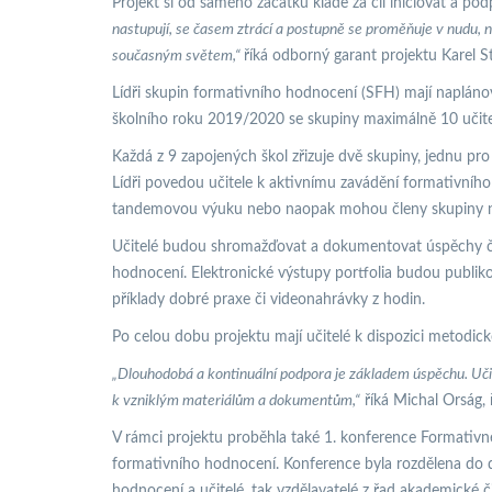
Projekt si od samého začátku klade za cíl iniciovat a 
nastupují, se časem ztrácí a postupně se proměňuje v nudu, ne
současným světem,“
říká odborný garant projektu Karel S
Lídři skupin formativního hodnocení (SFH) mají naplánov
školního roku 2019/2020 se skupiny maximálně 10 učitel
Každá z 9 zapojených škol zřizuje dvě skupiny, jednu p
Lídři povedou učitele k aktivnímu zavádění formativní
tandemovou výuku nebo naopak mohou členy skupiny navšt
Učitelé budou shromažďovat a dokumentovat úspěchy čl
hodnocení. Elektronické výstupy portfolia budou publik
příklady dobré praxe či videonahrávky z hodin.
Po celou dobu projektu mají učitelé k dispozici metodi
„Dlouhodobá a kontinuální podpora je základem úspěchu. Učit
k vzniklým materiálům a dokumentům,“
říká Michal Orság,
V rámci projektu proběhla také 1. konference Formativne
formativního hodnocení. Konference byla rozdělena do d
hodnocení a učitelé, tak vzdělavatelé z řad akademické či