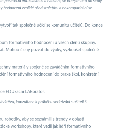
 že počáteční entuziasmus a nadšení, se kterým děti do školy
my hodnocení vzniklé před staletími a nekompatibilní se
ytvoří tak společně učící se komunitu učitelů. Do konce
cipům formativního hodnocení u všech členů skupiny.
vat. Mohou členy pozvat do výuky, vyzkoušet společně
echny materiály spojené se zaváděním formativního
dění formativního hodnocení do praxe škol, konkrétní
zace EDUkační LABoratoř.
vštěva, konzultace k průběhu setkávání s učiteli či
 robotiky, aby se seznámili s trendy v oblasti
cké workshopy, které vedli jak lídři formativního