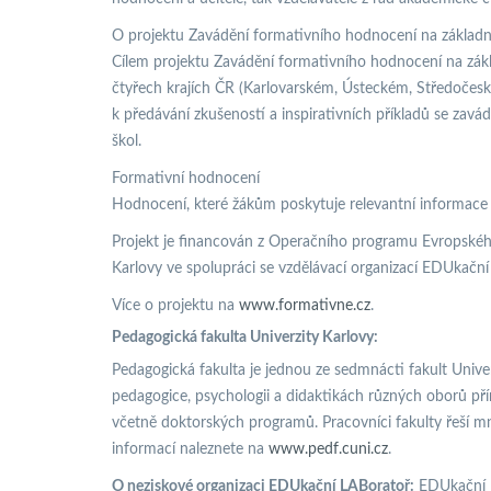
O projektu Zavádění formativního hodnocení na základn
Cílem projektu Zavádění formativního hodnocení na zákla
čtyřech krajích ČR (Karlovarském, Ústeckém, Středoče
k předávání zkušeností a inspirativních příkladů se zav
škol.
Formativní hodnocení
Hodnocení, které žákům poskytuje relevantní informace p
Projekt je financován z Operačního programu Evropského
Karlovy ve spolupráci se vzdělávací organizací EDUkační
Více o projektu na
www.formativne.cz
.
Pedagogická fakulta Univerzity Karlovy:
Pedagogická fakulta je jednou ze sedmnácti fakult Unive
pedagogice, psychologii a didaktikách různých oborů pří
včetně doktorských programů. Pracovníci fakulty řeší m
informací naleznete na
www.pedf.cuni.cz
.
O neziskové organizaci EDUkační LABoratoř:
EDUkační L