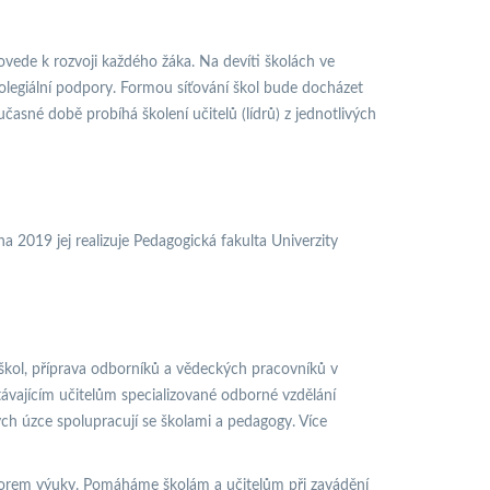
vede k rozvoji každého žáka. Na devíti školách ve
egiální podpory. Formou síťování škol bude docházet
asné době probíhá školení učitelů (lídrů) z jednotlivých
2019 jej realizuje Pedagogická fakulta Univerzity
 škol, příprava odborníků a vědeckých pracovníků v
távajícím učitelům specializované odborné vzdělání
ch úzce spolupracují se školami a pedagogy. Více
 forem výuky. Pomáháme školám a učitelům při zavádění