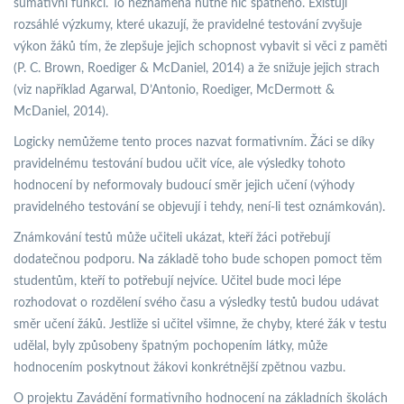
sumativní funkci. To neznamená nutně nic špatného. Existují
rozsáhlé výzkumy, které ukazují, že pravidelné testování zvyšuje
výkon žáků tím, že zlepšuje jejich schopnost vybavit si věci z paměti
(P. C. Brown, Roediger & McDaniel, 2014) a že snižuje jejich strach
(viz například Agarwal, D’Antonio, Roediger, McDermott &
McDaniel, 2014).
Logicky nemůžeme tento proces nazvat formativním. Žáci se díky
pravidelnému testování budou učit více, ale výsledky tohoto
hodnocení by neformovaly budoucí směr jejich učení (výhody
pravidelného testování se objevují i tehdy, není-li test oznámkován).
Známkování testů může učiteli ukázat, kteří žáci potřebují
dodatečnou podporu. Na základě toho bude schopen pomoct těm
studentům, kteří to potřebují nejvíce. Učitel bude moci lépe
rozhodovat o rozdělení svého času a výsledky testů budou udávat
směr učení žáků. Jestliže si učitel všimne, že chyby, které žák v testu
udělal, byly způsobeny špatným pochopením látky, může
hodnocením poskytnout žákovi konkrétnější zpětnou vazbu.
O projektu Zavádění formativního hodnocení na základních školách