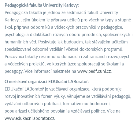
Pedagogická fakulta Univerzity Karlovy:
Pedagogická fakulta je jednou ze sedmnácti fakult Univerzity
Karlovy. Jejím úkolem je příprava učitelů pro všechny typy a stupně
škol, příprava odborníků a vědeckých pracovníků v pedagogice,
psychologii a didaktikách různých oborů přírodních, společenských i
humanitních věd. Poskytuje jak budoucím, tak stávajícím učitelům
specializované odborné vzdělání včetně doktorských programů.
Pracovníci fakulty řeší mnoho domácích i zahraničních rozvojových
a vědeckých projektů, ve kterých úzce spolupracují se školami a
pedagogy. Více informací naleznete na
www.pedf.cuni.cz
.
O neziskové organizaci EDUkační LABoratoř:
EDUkační LABoratoř je vzdělávací organizace, která podporuje
rozvoj inovativních forem výuky. Věnujeme se vzdělávání pedagogů,
vydávání odborných publikací, formativnímu hodnocení,
popularizaci učitelského povolání a vzdělávací politice. Více na
www.edukacnilaborator.cz
.