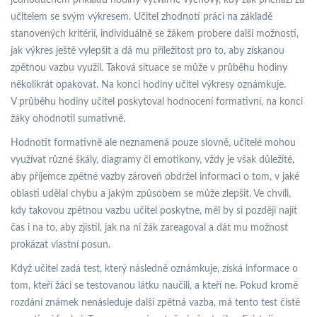
jednoduchém příkladu hodiny výtvarné výchovy, kdy žák přichází za
učitelem se svým výkresem. Učitel zhodnotí práci na základě
stanovených kritérií, individuálně se žákem probere další možnosti,
jak výkres ještě vylepšit a dá mu příležitost pro to, aby získanou
zpětnou vazbu využil. Taková situace se může v průběhu hodiny
několikrát opakovat. Na konci hodiny učitel výkresy oznámkuje.
V průběhu hodiny učitel poskytoval hodnocení formativní, na konci
žáky ohodnotil sumativně.
Hodnotit formativně ale neznamená pouze slovně, učitelé mohou
využívat různé škály, diagramy či emotikony, vždy je však důležité,
aby příjemce zpětné vazby zároveň obdržel informaci o tom, v jaké
oblasti udělal chybu a jakým způsobem se může zlepšit. Ve chvíli,
kdy takovou zpětnou vazbu učitel poskytne, měl by si později najít
čas i na to, aby zjistil, jak na ni žák zareagoval a dát mu možnost
prokázat vlastní posun.
Když učitel zadá test, který následně oznámkuje, získá informace o
tom, kteří žáci se testovanou látku naučili, a kteří ne. Pokud kromě
rozdání známek nenásleduje další zpětná vazba, má tento test čistě