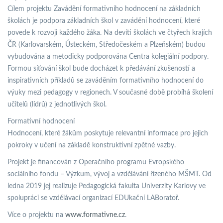
Cílem projektu Zavádění formativního hodnocení na základních
školách je podpora základních škol v zavádění hodnocení, které
povede k rozvoji každého žáka. Na devíti školách ve čtyřech krajích
ČR (Karlovarském, Ústeckém, Středočeském a Plzeňském) budou
vybudována a metodicky podporována Centra kolegiální podpory.
Formou síťování škol bude docházet k předávání zkušeností a
inspirativních příkladů se zaváděním formativního hodnocení do
výuky mezi pedagogy v regionech. V současné době probíhá školení
učitelů (lídrů) z jednotlivých škol.
Formativní hodnocení
Hodnocení, které žákům poskytuje relevantní informace pro jejich
pokroky v učení na základě konstruktivní zpětné vazby.
Projekt je financován z Operačního programu Evropského
sociálního fondu – Výzkum, vývoj a vzdělávání řízeného MŠMT. Od
ledna 2019 jej realizuje Pedagogická fakulta Univerzity Karlovy ve
spolupráci se vzdělávací organizací EDUkační LABoratoř.
Více o projektu na
www.formativne.cz
.